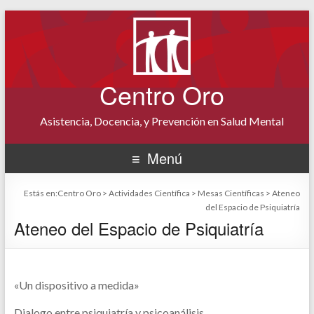
Centro Oro
Asistencia, Docencia, y Prevención en Salud Mental
Menú
Estás en:
Centro Oro
>
Actividades Científica
>
Mesas Científicas
>
Ateneo
del Espacio de Psiquiatría
Ateneo del Espacio de Psiquiatría
«Un dispositivo a medida»
Dialogo entre psiquiatría y psicoanálisis