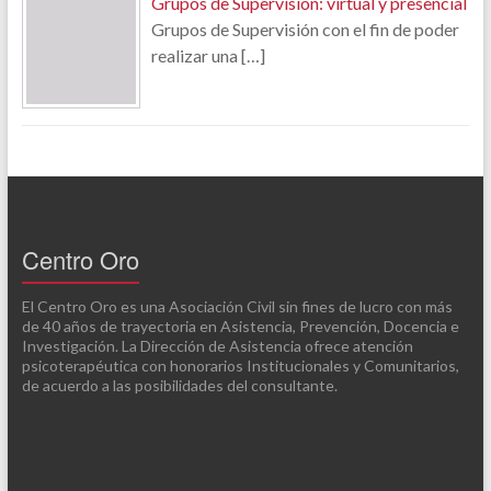
Grupos de Supervisión: virtual y presencial
Grupos de Supervisión con el fin de poder
realizar una
[…]
Centro Oro
El Centro Oro es una Asociación Civil sin fines de lucro con más
de 40 años de trayectoria en Asistencia, Prevención, Docencia e
Investigación. La Dirección de Asistencia ofrece atención
psicoterapéutica con honorarios Institucionales y Comunitarios,
de acuerdo a las posibilidades del consultante.