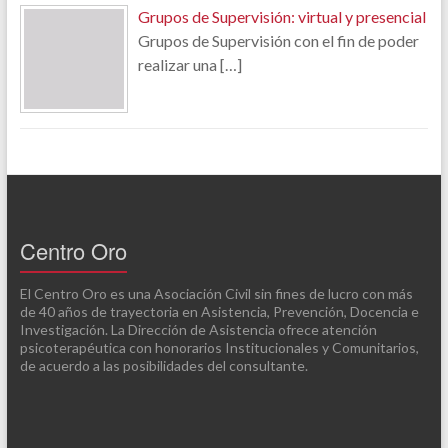
Grupos de Supervisión: virtual y presencial
Grupos de Supervisión con el fin de poder
realizar una
[…]
Centro Oro
El Centro Oro es una Asociación Civil sin fines de lucro con más
de 40 años de trayectoria en Asistencia, Prevención, Docencia e
Investigación. La Dirección de Asistencia ofrece atención
psicoterapéutica con honorarios Institucionales y Comunitarios,
de acuerdo a las posibilidades del consultante.