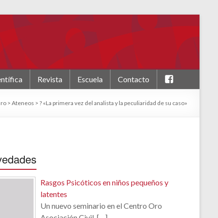
F
ntífica
Revista
Escuela
Contacto
a
c
Oro
>
Ateneos
>
? «La primera vez del analista y la peculiaridad de su caso»
e
b
o
o
k
vedades
Rasgos Psicóticos en niños pequeños y
latentes
Un nuevo seminario en el Centro Oro
Asociación Civil.
[…]