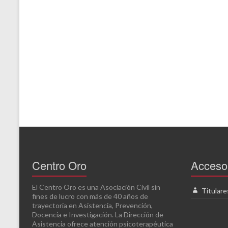
Centro Oro
Acceso 
El Centro Oro es una Asociación Civil sin
Titulare
fines de lucro con más de 40 años de
trayectoria en Asistencia, Prevención,
Docencia e Investigación. La Dirección de
Asistencia ofrece atención psicoterapéutica