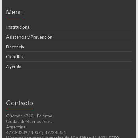
Menu
Institucional
Asistencia y Prevención
Docencia
Científica
Agenda
Contacto
Güemes 4710 - Palermo
Ciudad de Buenos Aires
Argentina
4773-8289 / 4037 y 4772-8851
Whatsapp (turnos y mensajes de 10 a 18hs): 11.4024.5750