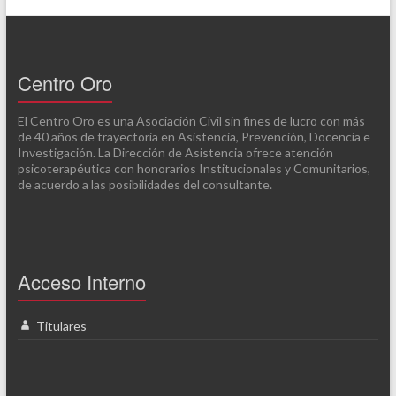
Centro Oro
El Centro Oro es una Asociación Civil sin fines de lucro con más
de 40 años de trayectoria en Asistencia, Prevención, Docencia e
Investigación. La Dirección de Asistencia ofrece atención
psicoterapéutica con honorarios Institucionales y Comunitarios,
de acuerdo a las posibilidades del consultante.
Acceso Interno
Titulares