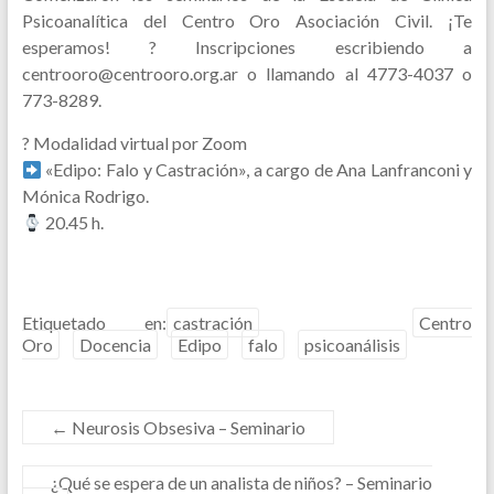
Psicoanalítica del Centro Oro Asociación Civil. ¡Te
esperamos! ? Inscripciones escribiendo a
centrooro@centrooro.org.ar o llamando al 4773-4037 o
773-8289.
? Modalidad virtual por Zoom
«Edipo: Falo y Castración», a cargo de Ana Lanfranconi y
Mónica Rodrigo.
20.45 h.
Etiquetado en:
castración
Centro
Oro
Docencia
Edipo
falo
psicoanálisis
←
Neurosis Obsesiva – Seminario
¿Qué se espera de un analista de niños? – Seminario