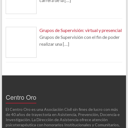
carrera de la
[…]
Grupos de Supervisión: virtual y presencial
Grupos de Supervisión con el fin de poder
realizar una
[…]
Centro Oro
El Centro Oro es una Asociación Civil sin fines de lucro con más
de 40 años de trayectoria en Asistencia, Prevención, Docencia e
Investigación. La Dirección de Asistencia ofrece atención
psicoterapéutica con honorarios Institucionales y Comunitarios,