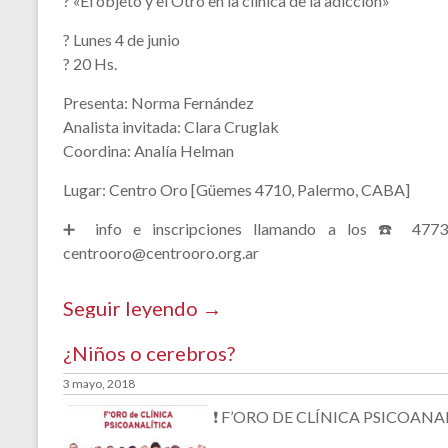
? «El objeto y el Otro en la clínica de la adicción»
?️ Lunes 4 de junio
? 20 Hs.
Presenta: Norma Fernández
Analista invitada: Clara Cruglak
Coordina: Analía Helman
Lugar: Centro Oro [Güemes 4710, Palermo, CABA]
➕ info e inscripciones llamando a los ☎️ 477
centrooro@centrooro.org.ar
Seguir leyendo →
¿Niños o cerebros?
3 mayo, 2018
❗ F’ORO DE CLÍNICA PSICOANA