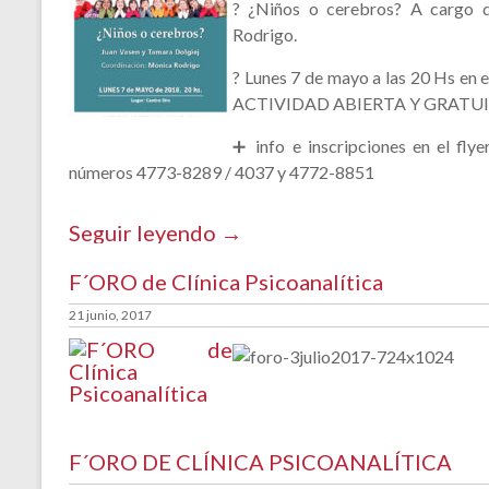
? ¿Niños o cerebros? A cargo 
Rodrigo.
?️ Lunes 7 de mayo a las 20 Hs en
ACTIVIDAD ABIERTA Y GRATUI
➕ info e inscripciones en el fly
números 4773-8289 / 4037 y 4772-8851
Seguir leyendo →
F´ORO de Clínica Psicoanalítica
21 junio, 2017
F´ORO DE CLÍNICA PSICOANALÍTICA