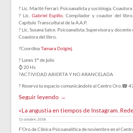
? Lic. Marité Ferrari. Psicoanalista y socióloga. Coautora
? Lic.
Gabriel Espiño
. Compilador y coautor del libro.
Capítulo Transcultural de la A.A.P.
? Lic. Susana Salce. Psicoanalista. Supervisora y docente 
Coautora del libro.
?Coordina
Tamara Dolgiej
.
? Lunes 1° de julio
⌚ 20 Hs
?ACTIVIDAD ABIERTA Y NO ARANCELADA
? Reservá tu espacio comunicándote al Centro Oro.☎ 
Seguir leyendo →
«La angustia en tiempos de Instagram. Redes
11 octubre, 2018
F’Oro de Clínica Psicoanalítica de noviembre en el Centro