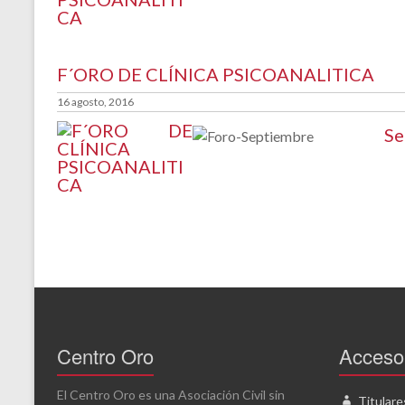
F´ORO DE CLÍNICA PSICOANALITICA
16 agosto, 2016
Se
Centro Oro
Acceso 
El Centro Oro es una Asociación Civil sin
Titulare