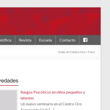
F
ntífica
Revista
Escuela
Contacto
a
c
Estás en:
Centro Oro
>
Foro
e
b
o
o
k
vedades
Rasgos Psicóticos en niños pequeños y
latentes
Un nuevo seminario en el Centro Oro
Asociación Civil.
[…]