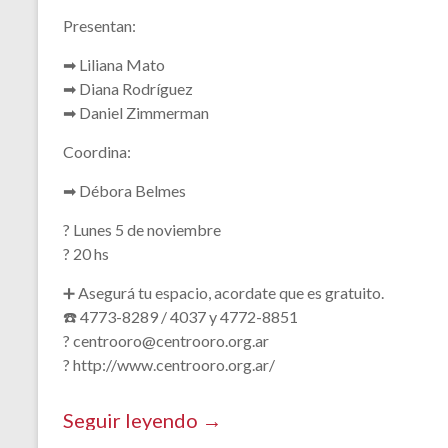
Presentan:
➡ Liliana Mato
➡ Diana Rodríguez
➡ Daniel Zimmerman
Coordina:
➡ Débora Belmes
? Lunes 5 de noviembre
? 20 hs
➕ Asegurá tu espacio, acordate que es gratuito.
☎️ 4773-8289 / 4037 y 4772-8851
? centrooro@centrooro.org.ar
? http://www.centrooro.org.ar/
Seguir leyendo →