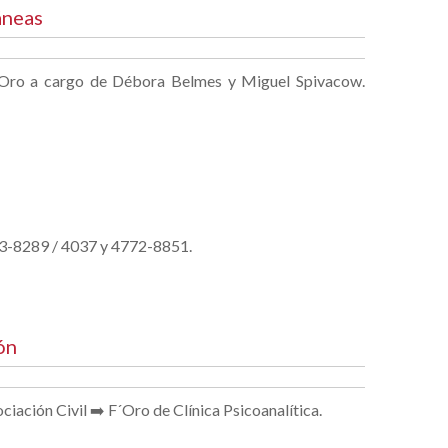
áneas
o a cargo de Débora Belmes y Miguel Spivacow.
773-8289 / 4037 y 4772-8851.
ión
ón Civil ➡️ F´Oro de Clínica Psicoanalítica.