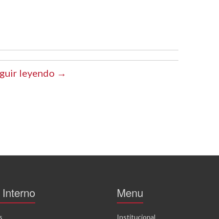
guir leyendo →
Interno
Menu
s
Institucional