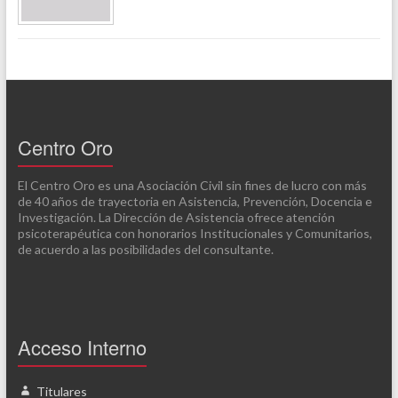
Centro Oro
El Centro Oro es una Asociación Civil sin fines de lucro con más
de 40 años de trayectoria en Asistencia, Prevención, Docencia e
Investigación. La Dirección de Asistencia ofrece atención
psicoterapéutica con honorarios Institucionales y Comunitarios,
de acuerdo a las posibilidades del consultante.
Acceso Interno
Titulares